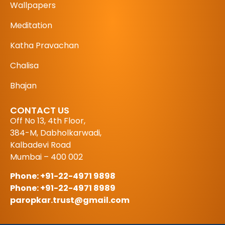
Wallpapers
Meditation
Katha Pravachan
Chalisa
Bhajan
CONTACT US
Off No 13, 4th Floor,
384-M, Dabholkarwadi,
Kalbadevi Road
Mumbai – 400 002
Phone: +91-22-4971 9898
Phone: +91-22-4971 8989
paropkar.trust@gmail.com